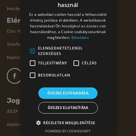
használ
Mesterségek Ünnepe
Ez a weboldal sütiket használ a felhasználói
Elérhetőség
élmény javítása érdekében. A weboldalunk
használatával Ön hozzájárul az összes süti
Cím: 1011 Budapest, Szilágyi Dezső tér 6.
használatához, a Cookie szabályzatunknak
megfelelően.
Bővebben
Telefon: +36 30 070 52 05
ELENGEDHETETLENÜL
SZÜKSÉGES
Kapcsolat
TELJESÍTMÉNY
CÉLZÁS
BESOROLATLAN
ÖSSZES ELFOGADÁSA
Jogi információk
ÖSSZES ELUTASÍTÁSA
ÁSZF
RÉSZLETEK MEGJELENÍTÉSE
Adatvédelmi nyilatkozat
POWERED BY COOKIESCRIPT