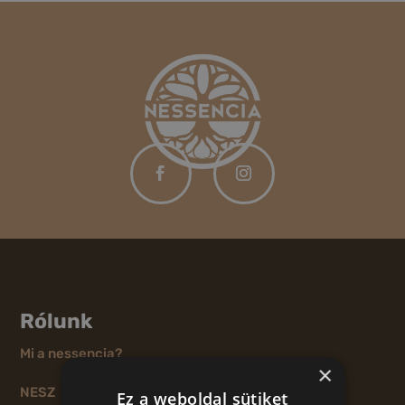
Rólunk
Mi a nessencia?
×
NESZ
Ez a weboldal sütiket