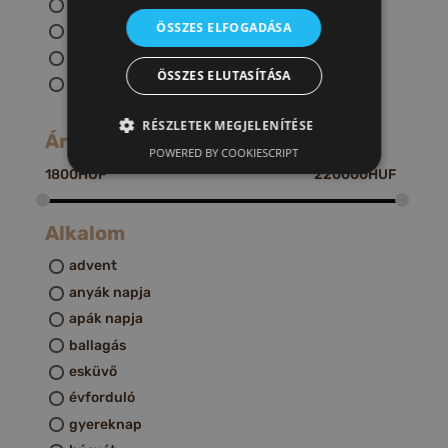
üveg
ÖSSZES ELFOGADÁSA
üveggyöngy
vessző
ÖSSZES ELUTASÍTÁSA
kékfestő alapanyag
RÉSZLETEK MEGJELENÍTÉSE
Ár
POWERED BY COOKIESCRIPT
1800
HUF
220000
HUF
Alkalom
advent
anyák napja
apák napja
ballagás
esküvő
évforduló
gyereknap