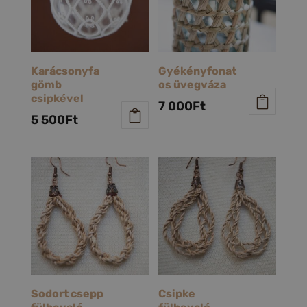
Karácsonyfa
Gyékényfonat
gömb
os üvegváza
csipkével
7 000
Ft
5 500
Ft
Sodort csepp
Csipke