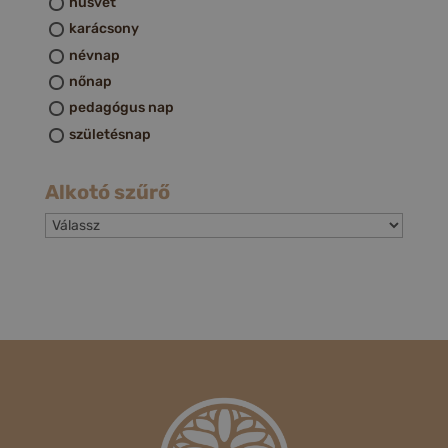
húsvét
karácsony
névnap
nőnap
pedagógus nap
születésnap
Alkotó szűrő