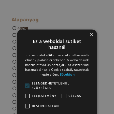
Alapanyag
agyag
×
csuhé
Ez a weboldal sütiket
fa
használ
fém
gyapjú
Ez a weboldal sütiket használ a felhasználói
élmény javítása érdekében. A weboldalunk
gyékény
használatával Ön hozzájárul az összes süti
gyöngy
használatához, a Cookie szabályzatunknak
megfelelően.
Bővebben
hernyóselyem
nemez
ELENGEDHETETLENÜL
SZÜKSÉGES
papír
porcelán
TELJESÍTMÉNY
CÉLZÁS
selyemfesték
BESOROLATLAN
textil