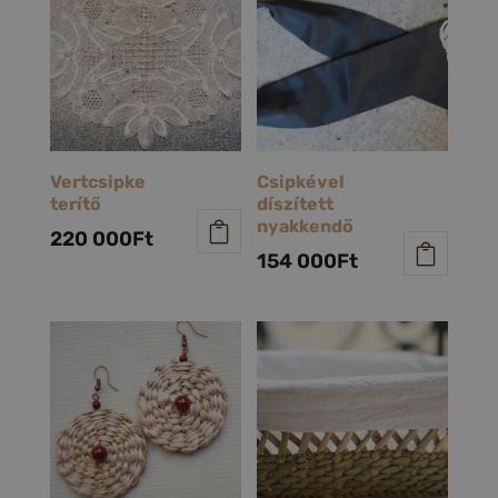
Vertcsipke
Csipkével
terítő
díszített
nyakkendő
220 000
Ft
154 000
Ft