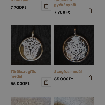
fülbevaló
fülbevaló
gyékényből
7 700
Ft
7 700
Ft
Törökszegfűs
Szegfűs medál
medál
55 000
Ft
55 000
Ft