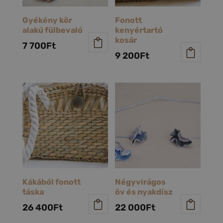
Gyékény kör
Fonott
alakú fülbevaló
kenyértartó
kosár
7 700
Ft
9 200
Ft
Kákából fonott
Négyvirágos
táska
öv és nyakdísz
26 400
Ft
22 000
Ft