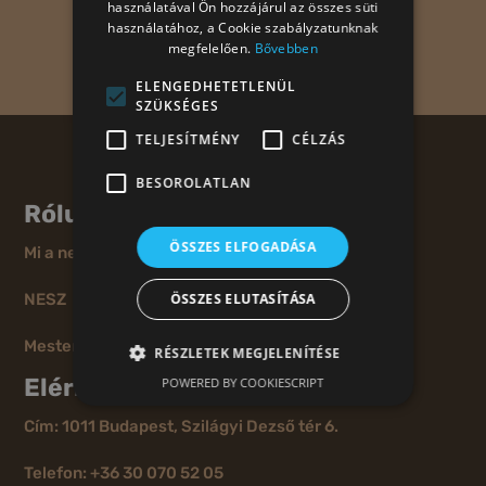
használatával Ön hozzájárul az összes süti
használatához, a Cookie szabályzatunknak
megfelelően.
Bővebben
ELENGEDHETETLENÜL
SZÜKSÉGES
TELJESÍTMÉNY
CÉLZÁS
BESOROLATLAN
Rólunk
ÖSSZES ELFOGADÁSA
Mi a nessencia?
ÖSSZES ELUTASÍTÁSA
NESZ
Mesterségek Ünnepe
RÉSZLETEK MEGJELENÍTÉSE
Elérhetőség
POWERED BY COOKIESCRIPT
Cím: 1011 Budapest, Szilágyi Dezső tér 6.
Telefon: +36 30 070 52 05