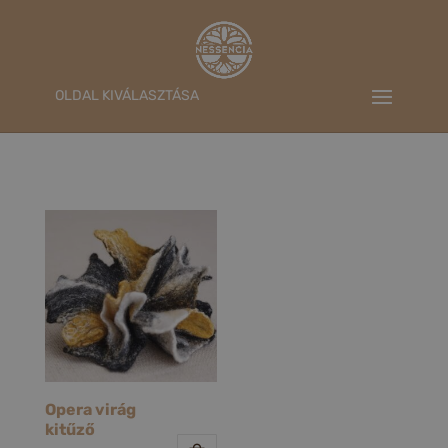
OLDAL KIVÁLASZTÁSA
Opera virág
kitűző