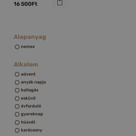
16 500
Ft
Alapanyag
nemez
Alkalom
advent
anyák napja
ballagás
esküvő
évforduló
gyereknap
húsvét
karácsony