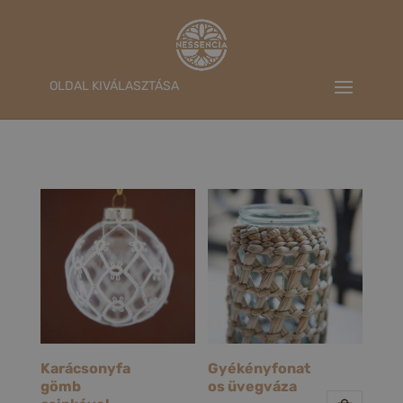
OLDAL KIVÁLASZTÁSA
Karácsonyfa
Gyékényfonat
gömb
os üvegváza