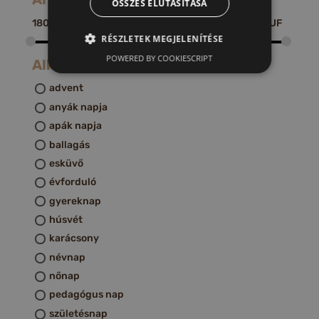
ÖSSZES ELUTASÍTÁSA
1800
HUF
220000
HUF
RÉSZLETEK MEGJELENÍTÉSE
POWERED BY COOKIESCRIPT
Alkalom
advent
anyák napja
apák napja
ballagás
esküvő
évforduló
gyereknap
húsvét
karácsony
névnap
nőnap
pedagógus nap
születésnap