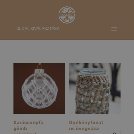
OLDAL KIVÁLASZTÁSA
Karácsonyfa
Gyékényfonat
gömb
os üvegváza