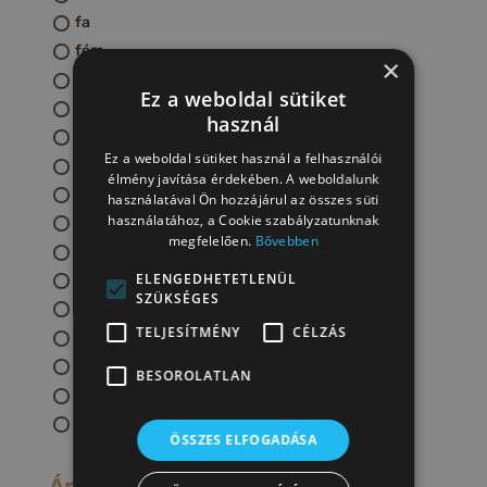
fa
fém
×
gyapjú
Ez a weboldal sütiket
gyékény
használ
gyöngy
Ez a weboldal sütiket használ a felhasználói
hernyóselyem
élmény javítása érdekében. A weboldalunk
nemez
használatával Ön hozzájárul az összes süti
használatához, a Cookie szabályzatunknak
papír
megfelelően.
Bővebben
porcelán
ELENGEDHETETLENÜL
selyemfesték
SZÜKSÉGES
textil
TELJESÍTMÉNY
CÉLZÁS
üveg
üveggyöngy
BESOROLATLAN
vessző
kékfestő alapanyag
ÖSSZES ELFOGADÁSA
Ár