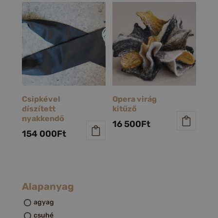
Csipkével
Opera virág
díszített
kitűző
nyakkendő
16 500
Ft
154 000
Ft
Alapanyag
agyag
csuhé