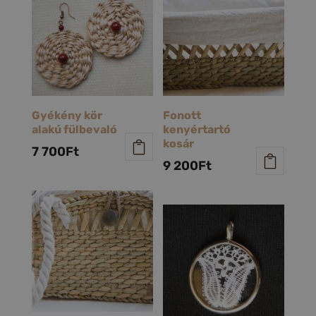
Gyékény kör
Fonott
alakú fülbevaló
kenyértartó
kosár
7 700
Ft
9 200
Ft