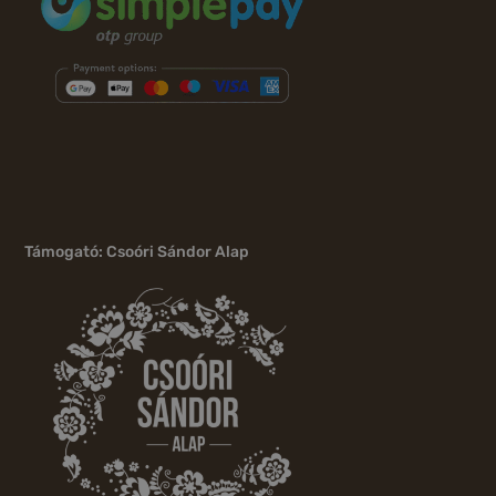
Támogató: Csoóri Sándor Alap