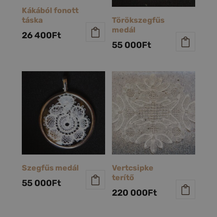
Kákából fonott
táska
Törökszegfűs
medál
26 400
Ft
55 000
Ft
Szegfűs medál
Vertcsipke
terítő
55 000
Ft
220 000
Ft