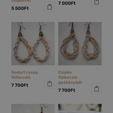
csipkével
7 000
Ft
5 500
Ft
Sodort csepp
Csipke
fülbevaló
fülbevaló
gyékényből
7 700
Ft
7 700
Ft