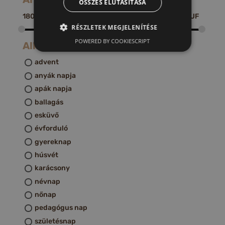
ÖSSZES ELUTASÍTÁSA
1800
HUF
220000
HUF
RÉSZLETEK MEGJELENÍTÉSE
POWERED BY COOKIESCRIPT
Alkalom
advent
anyák napja
apák napja
ballagás
esküvő
évforduló
gyereknap
húsvét
karácsony
névnap
nőnap
pedagógus nap
születésnap