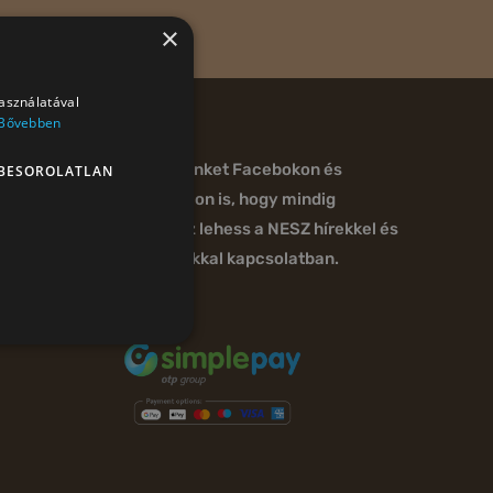
×
használatával
Bővebben
Kövess minket Facebokon és
BESOROLATLAN
Instagramon is, hogy mindig
naprakész lehess a NESZ hírekkel és
programokkal kapcsolatban.