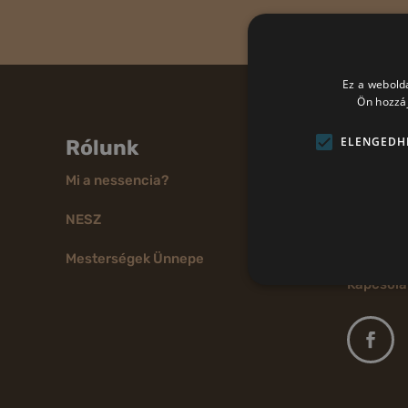
Ez a webolda
Ön hozzáj
ELENGEDH
Rólunk
Elérh
Mi a nessencia?
Cím: 1011
tér 6.
NESZ
Telefon: 
Mesterségek Ünnepe
Kapcsola