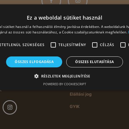
Ez a weboldal sütiket használ
l sütiket használ a felhasználói élmény javítása érdekében. A weboldalunk 
árul az összes süti használatához, a Cookie szabályzatunknak megfelelően.
ETETLENÜL SZÜKSÉGES
TELJESÍTMÉNY
CÉLZÁS
etőség
Jogi információk
 Budapest, Szilágyi Dezső
ÁSZF
ÖSSZES ELFOGADÁSA
ÖSSZES ELUTASÍTÁSA
Adatvédelmi nyilatkozat
RÉSZLETEK MEGJELENÍTÉSE
+36 30 070 52 05
Szállítási információk
POWERED BY COOKIESCRIPT
t
Elállási jog
GYIK