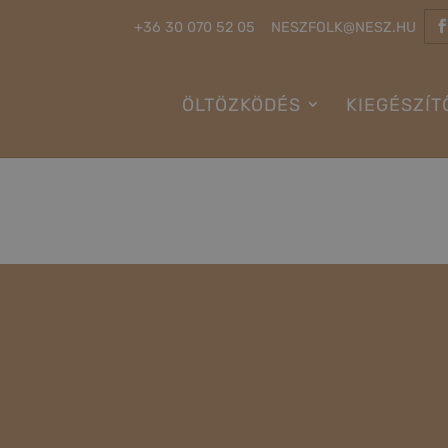
+36 30 070 52 05
NESZFOLK@NESZ.HU
ÖLTÖZKÖDÉS
KIEGÉSZÍT