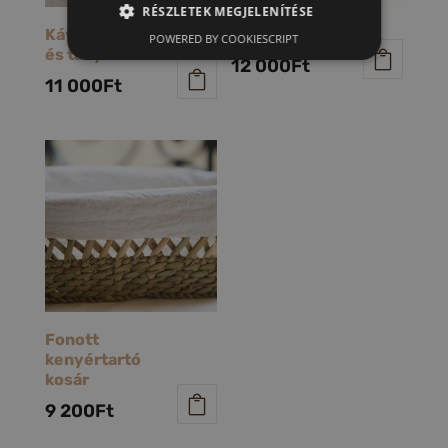
RÉSZLETEK MEGJELENÍTÉSE
Kávéscsésze
Kuglóf sütő
POWERED BY COOKIESCRIPT
és tányér
12 000
Ft
11 000
Ft
Fonott
kenyértartó
kosár
9 200
Ft