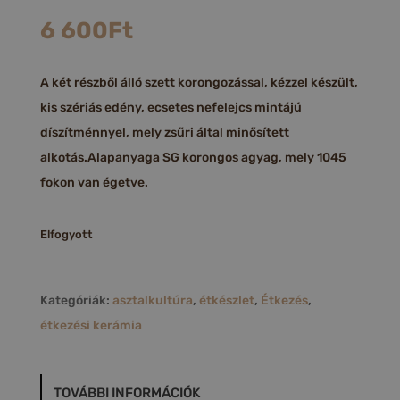
6 600
Ft
A két részből álló szett korongozással, kézzel készült,
kis szériás edény, ecsetes nefelejcs mintájú
díszítménnyel, mely zsűri által minősített
alkotás.Alapanyaga SG korongos agyag, mely 1045
fokon van égetve.
Elfogyott
Kategóriák:
asztalkultúra
,
étkészlet
,
Étkezés
,
étkezési kerámia
TOVÁBBI INFORMÁCIÓK