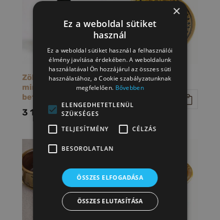
×
Ez a weboldal sütiket
használ
Ez a weboldal sütiket használ a felhasználói
élmény javítása érdekében. A weboldalunk
használatával Ön hozzájárul az összes süti
Zöld huszár
Hal mintájú
használatához, a Cookie szabályzatunknak
mini
dísztányér
megfelelően.
Bővebben
betyárpohár
10 000
Ft
ELENGEDHETETLENÜL
3 100
Ft
SZÜKSÉGES
TELJESÍTMÉNY
CÉLZÁS
BESOROLATLAN
ÖSSZES ELFOGADÁSA
ÖSSZES ELUTASÍTÁSA