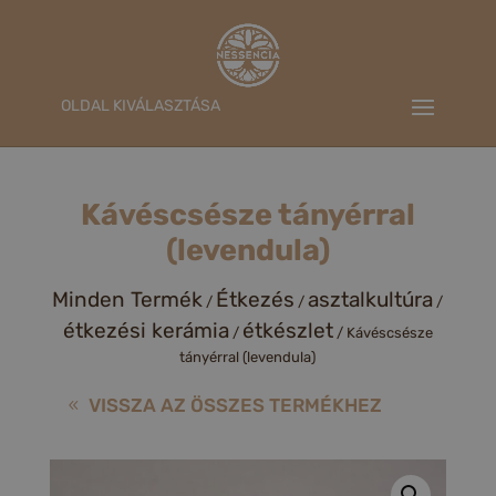
OLDAL KIVÁLASZTÁSA
Kávéscsésze tányérral
(levendula)
Minden Termék
Étkezés
asztalkultúra
/
/
/
étkezési kerámia
étkészlet
/
/ Kávéscsésze
tányérral (levendula)
VISSZA AZ ÖSSZES TERMÉKHEZ