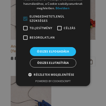
használatához, a Cookie szabályzatunknak
megfelelően.
Bővebben
ELENGEDHETETLENÜL
SZÜKSÉGES
TELJESÍTMÉNY
CÉLZÁS
BESOROLATLAN
Angyal nyakék
Matyó virágos
(fekete-piros)
fülbevaló
ÖSSZES ELFOGADÁSA
horgas
8 800
Ft
15 400
Ft
ÖSSZES ELUTASÍTÁSA
RÉSZLETEK MEGJELENÍTÉSE
POWERED BY COOKIESCRIPT