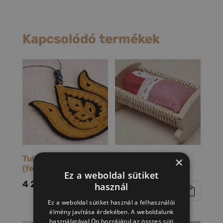
Kapcsolódó termékek
Tulip nyakék
Baba
×
(fekete-sárga)
bölcsőben
Ez a weboldal sütiket
(bordó)
4 200
Ft
használ
3 900
Ft
Ez a weboldal sütiket használ a felhasználói
élmény javítása érdekében. A weboldalunk
használatával Ön hozzájárul az összes süti