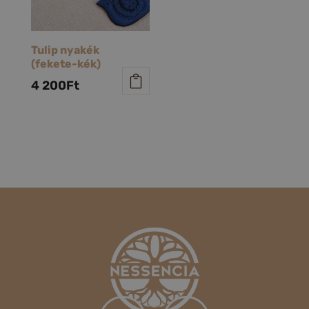
Tulip nyakék
(fekete-kék)
4 200
Ft