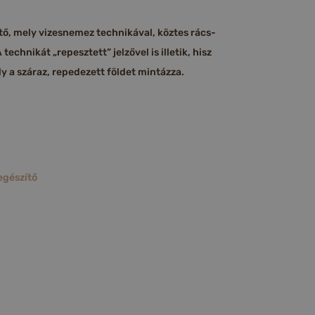
tő, mely vizesnemez technikával, köztes rács-
technikát „repesztett” jelzővel is illetik, hisz
y a száraz, repedezett földet mintázza.
egészítő