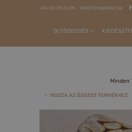
+36 30 070 52 05
NESZFOLK@NESZ.HU
ÖLTÖZKÖDÉS
KIEGÉSZÍT
Minden 
VISSZA AZ ÖSSZES TERMÉKHEZ