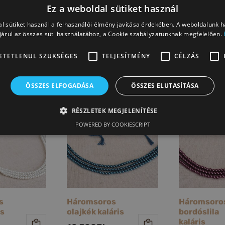
Ez a weboldal sütiket használ
VISSZA AZ ÖSSZES TERMÉKHEZ
l sütiket használ a felhasználói élmény javítása érdekében. A weboldalunk 
árul az összes süti használatához, a Cookie szabályzatunknak megfelelően.
ETETLENÜL SZÜKSÉGES
TELJESÍTMÉNY
CÉLZÁS
ÖSSZES ELFOGADÁSA
ÖSSZES ELUTASÍTÁSA
RÉSZLETEK MEGJELENÍTÉSE
POWERED BY COOKIESCRIPT
s
Háromsoros
Háromsoro
is
olajkék kaláris
bordóslila
kaláris