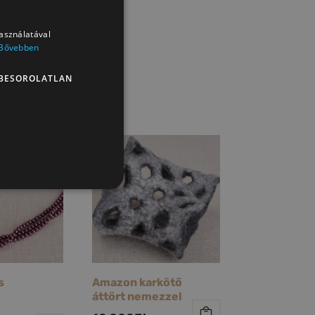
használatával
Bővebben
BESOROLATLAN
s
Amazon karkötő
áttört nemezzel