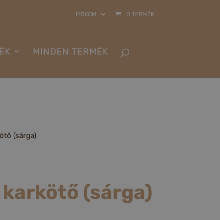
FIÓKOM
0 TERMÉK
ÉK
MINDEN TERMÉK
)
ötő (sárga)
karkötő (sárga)