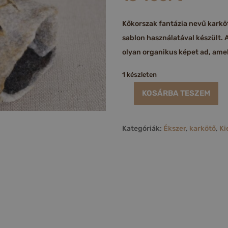
Kőkorszak fantázia nevű karkö
sablon használatával készült. A 
olyan organikus képet ad, amel
1 készleten
KOSÁRBA TESZEM
Kőkorszak
karkötő
Kategóriák:
Ékszer
,
karkötő
,
Ki
(sárga)
mennyiség