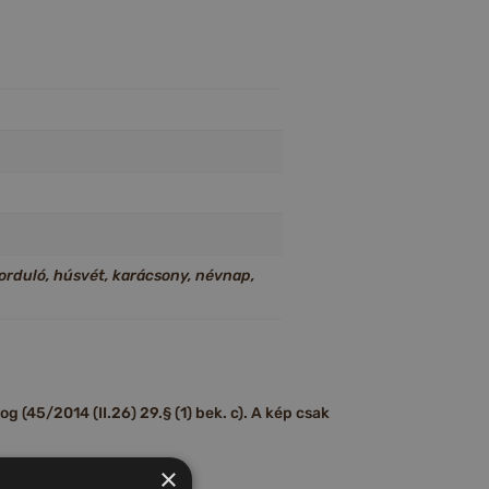
forduló, húsvét, karácsony, névnap,
 (45/2014 (II.26) 29.§ (1) bek. c). A kép csak
×