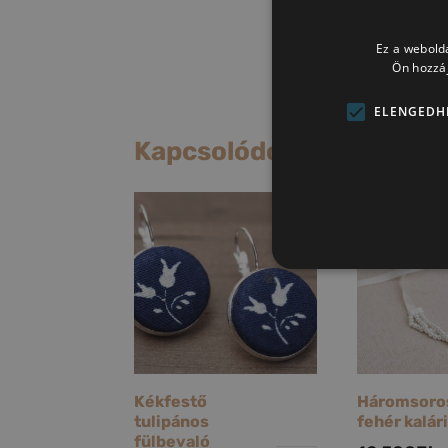
Ez a webolda
Ön hozzáj
ELENGEDH
Kapcsolódó termékek
Kékfestő
Háromsoro
tulipános
fehér kalár
fülbevaló