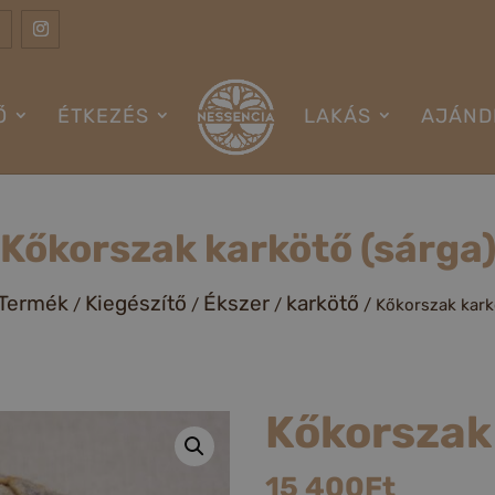
Ő
ÉTKEZÉS
LAKÁS
AJÁND
Kőkorszak karkötő (sárga
Termék
Kiegészítő
Ékszer
karkötő
/
/
/
/ Kőkorszak kark
Kőkorszak 
15 400
Ft