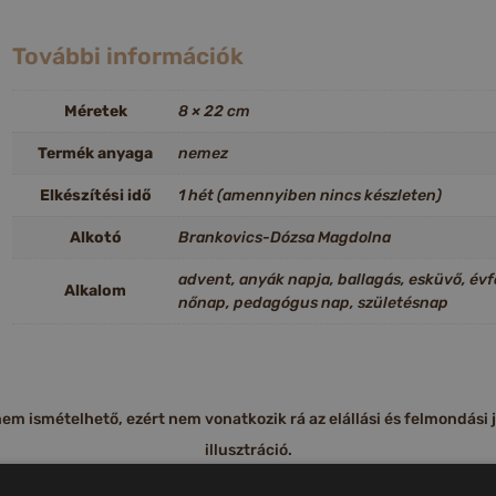
További információk
Méretek
8 × 22 cm
Termék anyaga
nemez
Elkészítési idő
1 hét (amennyiben nincs készleten)
Alkotó
Brankovics-Dózsa Magdolna
advent, anyák napja, ballagás, esküvő, év
Alkalom
nőnap, pedagógus nap, születésnap
m ismételhető, ezért nem vonatkozik rá az elállási és felmondási jog
illusztráció.