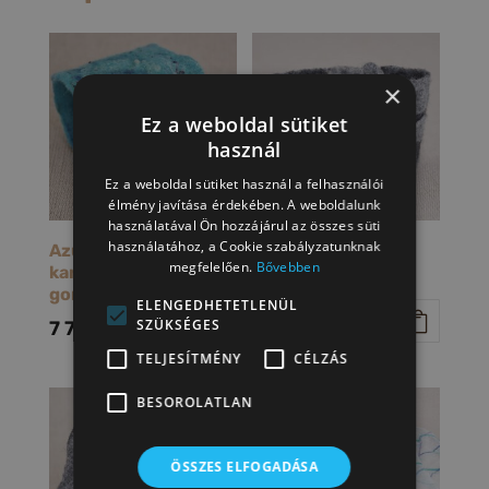
×
Ez a weboldal sütiket
használ
Ez a weboldal sütiket használ a felhasználói
élmény javítása érdekében. A weboldalunk
használatával Ön hozzájárul az összes süti
használatához, a Cookie szabályzatunknak
Azur – nemez
Kőkorszak
megfelelően.
Bővebben
karkötő
karkötő
gombbal
(szürke)
ELENGEDHETETLENÜL
SZÜKSÉGES
7 700
Ft
12 000
Ft
TELJESÍTMÉNY
CÉLZÁS
BESOROLATLAN
ÖSSZES ELFOGADÁSA