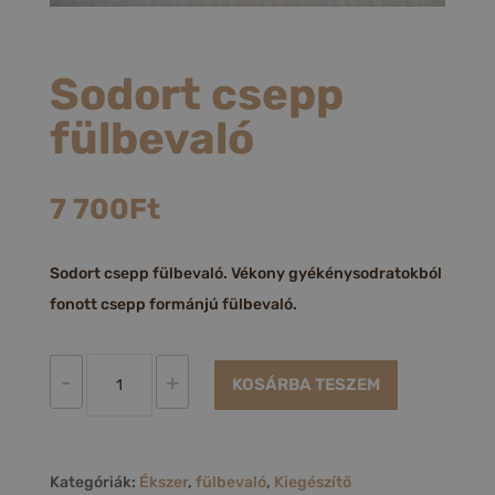
Sodort csepp
fülbevaló
7 700
Ft
Sodort csepp fülbevaló. Vékony gyékénysodratokból
fonott csepp formánjú fülbevaló.
Sodort
-
+
KOSÁRBA TESZEM
csepp
fülbevaló
mennyiség
Kategóriák:
Ékszer
,
fülbevaló
,
Kiegészítő