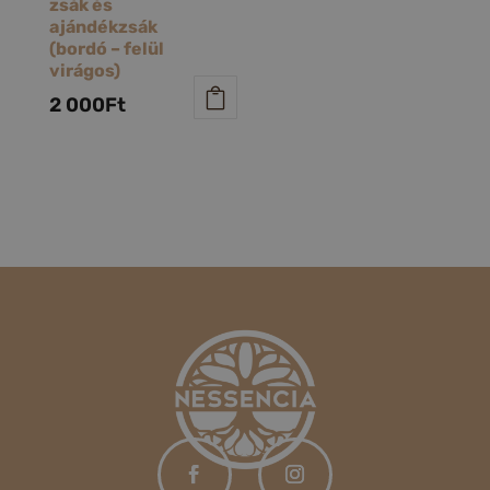
zsák és
ajándékzsák
(bordó – felül
virágos)
2 000
Ft