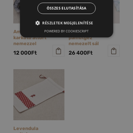
ÖSSZES ELUTASÍTÁSA
RÉSZLETEK MEGJELENÍTÉSE
POWERED BY COOKIESCRIPT
Amazon
Meridián
karkötő áttört
pamutgéz
nemezzel
nemezelt sál
12 000
Ft
26 400
Ft
Levendula