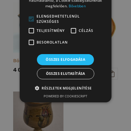
használatához, a Cookie szabályzatunknak
megfelelően.
Bővebben
ELENGEDHETETLENÜL
SZÜKSÉGES
TELJESÍTMÉNY
CÉLZÁS
BESOROLATLAN
ÖSSZES ELFOGADÁSA
Bögre
Egyrészes
citrom csavaró
4 000
Ft
ÖSSZES ELUTASÍTÁSA
6 000
Ft
RÉSZLETEK MEGJELENÍTÉSE
POWERED BY COOKIESCRIPT