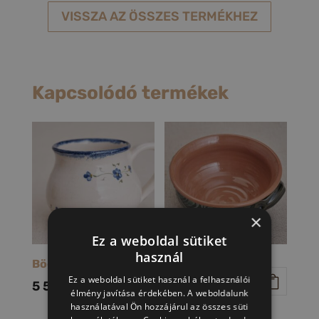
VISSZA AZ ÖSSZES TERMÉKHEZ
Kapcsolódó termékek
×
Ez a weboldal sütiket
használ
Bögre (nefelejcs)
Gulyástál
Ez a weboldal sütiket használ a felhasználói
5 500
Ft
4 400
Ft
élmény javítása érdekében. A weboldalunk
használatával Ön hozzájárul az összes süti