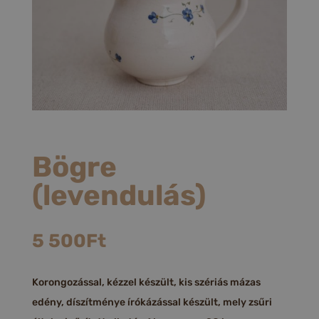
Bögre
(levendulás)
5 500
Ft
Korongozással, kézzel készült, kis szériás mázas
edény, díszítménye írókázással készült, mely zsűri