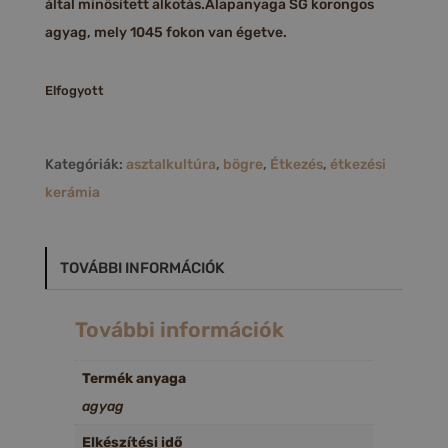
által minősített alkotás.Alapanyaga SG korongos
agyag, mely 1045 fokon van égetve.
Elfogyott
Kategóriák:
asztalkultúra
,
bögre
,
Étkezés
,
étkezési
kerámia
TOVÁBBI INFORMÁCIÓK
További információk
Termék anyaga
agyag
Elkészítési idő