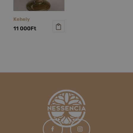
Kehely
11 000
Ft