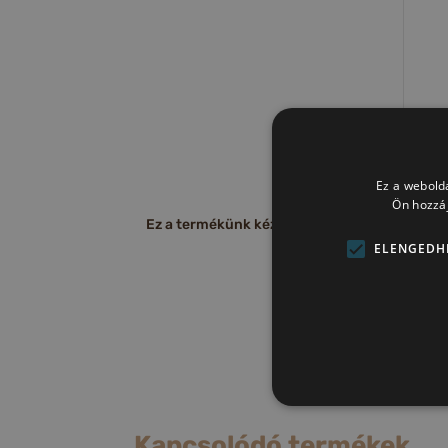
Ez a webolda
Ön hozzáj
Ez a termékünk kézzel készült, egyedi, meg ne
ELENGEDH
Kapcsolódó termékek