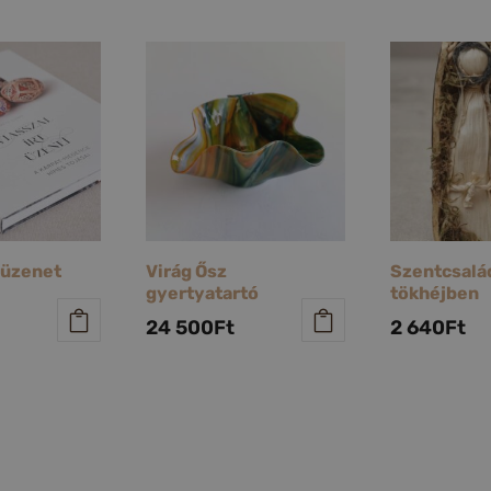
t üzenet
Virág Ősz
Szentcsalá
gyertyatartó
tökhéjben
24 500
Ft
2 640
Ft