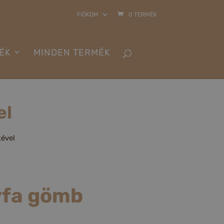
FIÓKOM
0 TERMÉK
ÉK
MINDEN TERMÉK
el
ével
yfa gömb