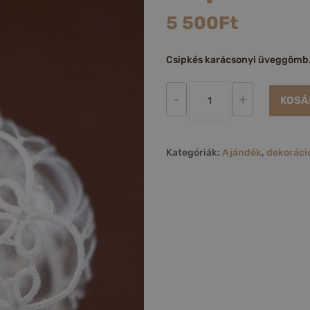
5 500
Ft
Csipkés karácsonyi üveggömb.
Karácsonyfa
-
+
KOSÁ
gömb
csipkével
mennyiség
Kategóriák:
Ajándék
,
dekoráci