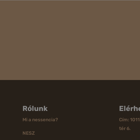
Rólunk
Elérh
Mi a nessencia?
Cím: 1011
tér 6.
NESZ