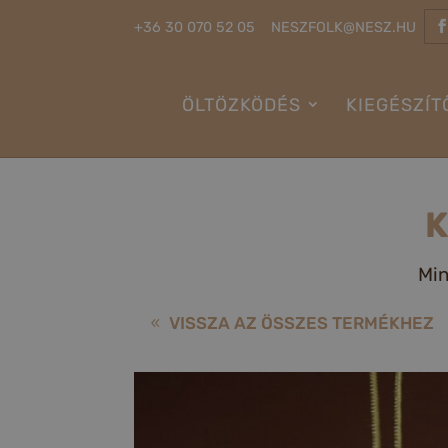
+36 30 070 52 05
NESZFOLK@NESZ.HU
ÖLTÖZKÖDÉS
KIEGÉSZÍT
K
Mi
VISSZA AZ ÖSSZES TERMÉKHEZ