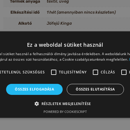
Termék anyaga
textil, üveg
Elkészítési idő
1 hét (amennyiben nincs készleten)
Alkotó
Jófejű Kinga
Alkalom
advent, karácsony
Ez a weboldal sütiket használ
l sütiket használ a felhasználói élmény javítása érdekében. A weboldalunk 
árul az összes süti használatához, a Cookie szabályzatunknak megfelelően.
m ismételhető, ezért nem vonatkozik rá az elállási és felmondási jog
ETETLENÜL SZÜKSÉGES
TELJESÍTMÉNY
CÉLZÁS
illusztráció.
ÖSSZES ELFOGADÁSA
ÖSSZES ELUTASÍTÁSA
VISSZA AZ ÖSSZES TERMÉKHEZ
RÉSZLETEK MEGJELENÍTÉSE
POWERED BY COOKIESCRIPT