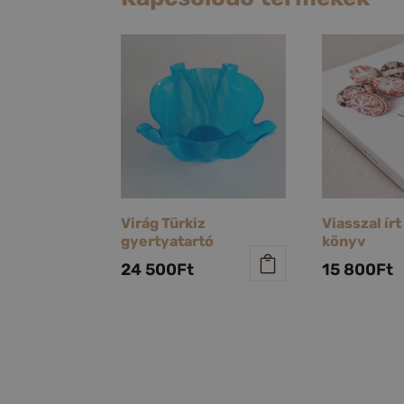
Virág Türkiz
Viasszal ír
gyertyatartó
könyv
24 500
Ft
15 800
Ft