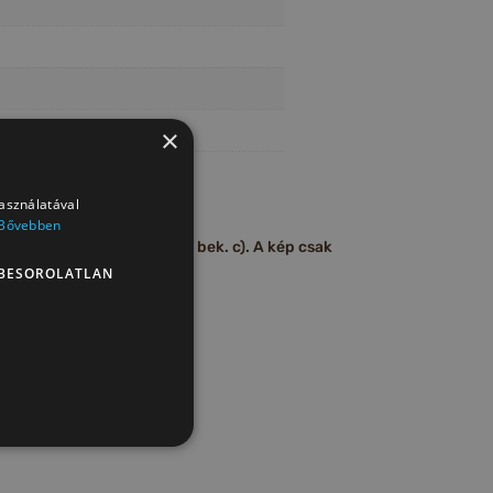
×
használatával
Bővebben
 (45/2014 (II.26) 29.§ (1) bek. c). A kép csak
BESOROLATLAN