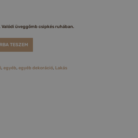
 Valódi üveggőmb csipkés ruhában.
RBA TESZEM
ó
,
egyéb
,
egyéb dekoráció
,
Lakás