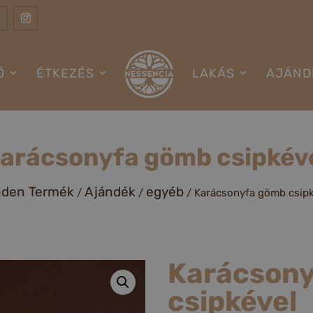
Ő
ÉTKEZÉS
LAKÁS
AJÁND
arácsonyfa gömb csipkév
nden Termék
Ajándék
egyéb
/
/
/ Karácsonyfa gömb csipk
Karácson
csipkével