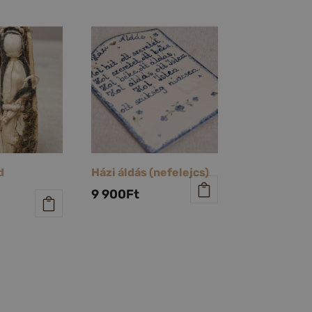
d
Házi áldás (nefelejcs)
9 900
Ft