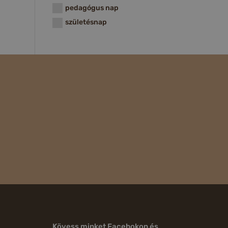
pedagógus nap
születésnap
Kövess minket Facebokon és