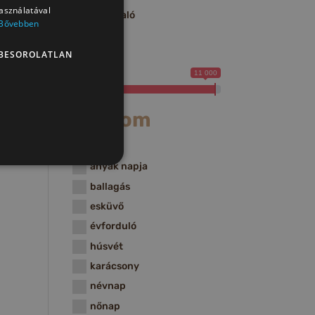
használatával
fülbevaló
Bővebben
Price
BESOROLATLAN
3 500
11 000
Alkalom
advent
anyák napja
ballagás
esküvő
évforduló
húsvét
karácsony
névnap
nőnap