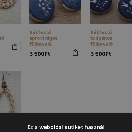
Kékfestő
Kékfestő
ló
apróvirágos
tulipános
fülbevaló
fülbevaló
3 500
Ft
3 500
Ft
Ez a weboldal sütiket használ