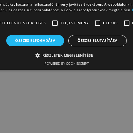
l sütiket használ a felhasználói élmény javítása érdekében. A weboldalunk 
árul az összes süti használatához, a Cookie szabályzatunknak megfelelően.
ETETLENÜL SZÜKSÉGES
TELJESÍTMÉNY
CÉLZÁS
ÖSSZES ELFOGADÁSA
ÖSSZES ELUTASÍTÁSA
RÉSZLETEK MEGJELENÍTÉSE
POWERED BY COOKIESCRIPT