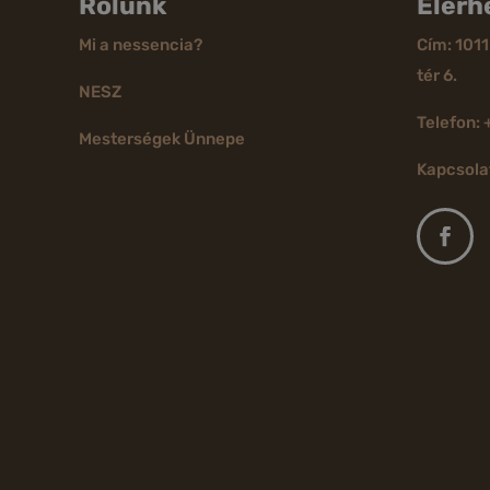
Rólunk
Elérh
Mi a nessencia?
Cím: 1011
tér 6.
NESZ
Telefon: 
Mesterségek Ünnepe
Kapcsola