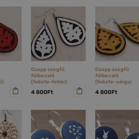
ű
Csepp szegfű
Csepp szegfű
fülbevaló
fülbevaló
ó)
(fekete-fehér)
(fekete-sárga)
4 800
Ft
4 800
Ft