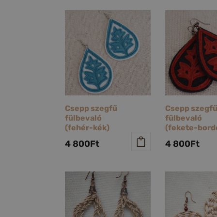
Csepp szegfű
Csepp szegf
fülbevaló
fülbevaló
(fehér-kék)
(fekete-bord
4 800
Ft
4 800
Ft