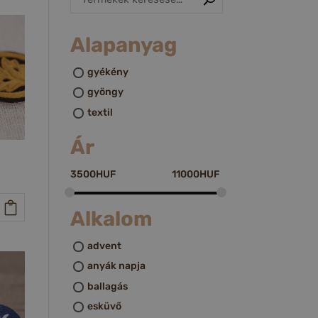
Alapanyag
gyékény
gyöngy
textil
Ár
3500
HUF
11000
HUF
Alkalom
advent
anyák napja
ballagás
esküvő