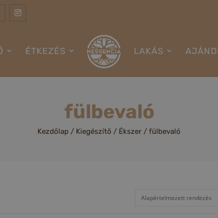
Ő
ÉTKEZÉS
LAKÁS
AJÁND
fülbevaló
Kezdőlap
/
Kiegészítő
/
Ékszer
/ fülbevaló