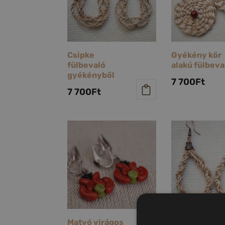
Csipke
Gyékény kör
fülbevaló
alakú fülbeva
gyékényből
7 700
Ft
7 700
Ft
Matyó virágos
Sodort csepp