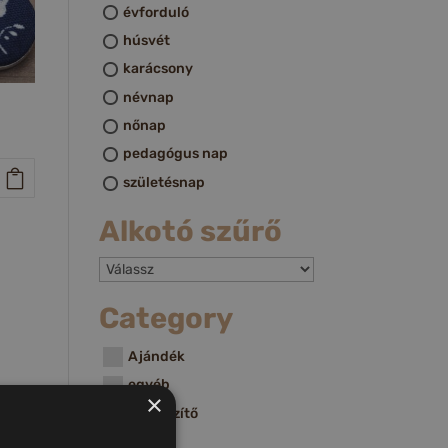
évforduló
húsvét
karácsony
névnap
nőnap
pedagógus nap
születésnap
Alkotó szűrő
Category
Ajándék
egyéb
×
Kiegészítő
Ékszer