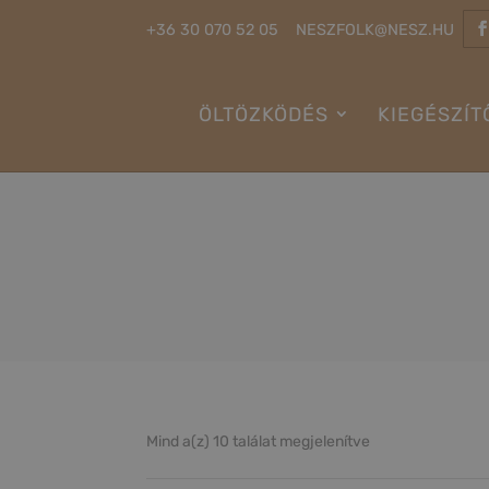
+36 30 070 52 05
NESZFOLK@NESZ.HU
ÖLTÖZKÖDÉS
KIEGÉSZÍT
Mind a(z) 10 találat megjelenítve