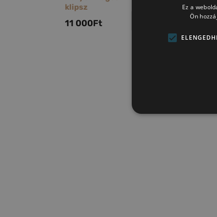
klipsz
fülbevaló
Ez a webolda
Ön hozzáj
11 000
Ft
7 700
Ft
ELENGEDH