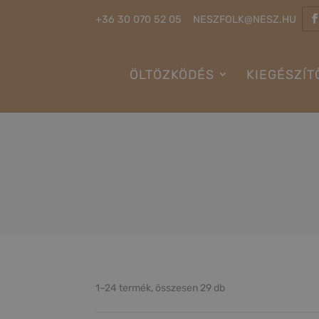
+36 30 070 52 05
NESZFOLK@NESZ.HU
ÖLTÖZKÖDÉS
KIEGÉSZÍT
1–24 termék, összesen 29 db