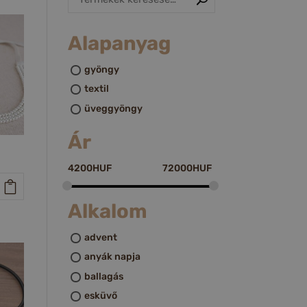
Alapanyag
gyöngy
textil
üveggyöngy
Ár
4200
HUF
72000
HUF
Alkalom
advent
anyák napja
ballagás
esküvő