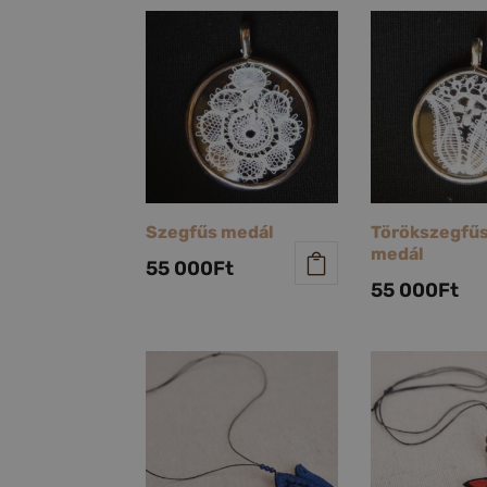
Szegfűs medál
Törökszegfű
medál
55 000
Ft
55 000
Ft