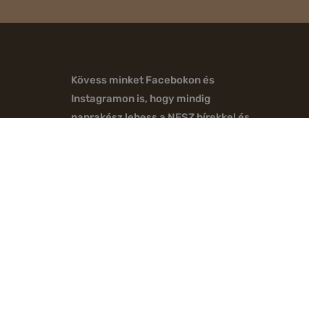
Kövess minket Facebokon és
Instagramon is, hogy mindig
naprakész lehess a NESZ hírekkel és
programokkal kapcsolatban.