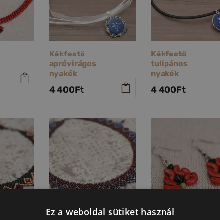
ó
Kékfestő
Kékfestő
apróvirágos
tulipános
nyakék
nyakék
4 400
Ft
4 400
Ft
Ez a weboldal sütiket használ
Kis ukrán
Matyó virágos