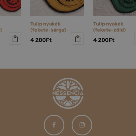
Tulip nyakék
Tulip nyakék
)
(fekete-sárga)
(fekete-zöld)
4 200
Ft
4 200
Ft