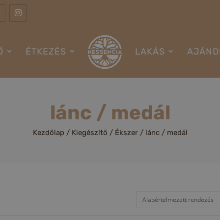
Ő
ÉTKEZÉS
LAKÁS
AJÁND
lánc / medál
Kezdőlap
/
Kiegészítő
/
Ékszer
/ lánc / medál