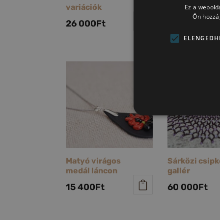
variációk
variációk
Ez a webolda
Ön hozzáj
26 000
Ft
26 000
Ft
ELENGEDH
Matyó virágos
Sárközi csipk
medál láncon
gallér
15 400
Ft
60 000
Ft