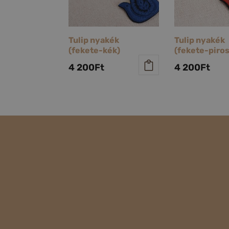
Tulip nyakék
Tulip nyakék
(fekete-kék)
(fekete-piros
4 200
Ft
4 200
Ft