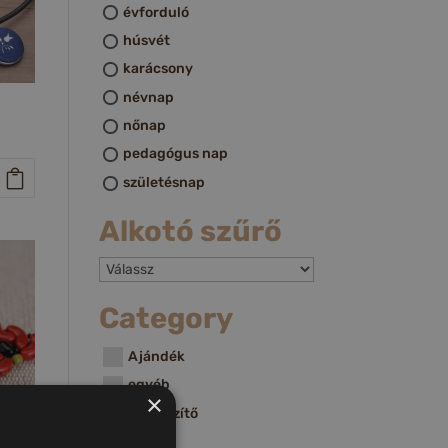
évforduló
húsvét
karácsony
névnap
nőnap
pedagógus nap
születésnap
Alkotó szűrő
Category
Ajándék
egyéb
×
Kiegészítő
Ékszer