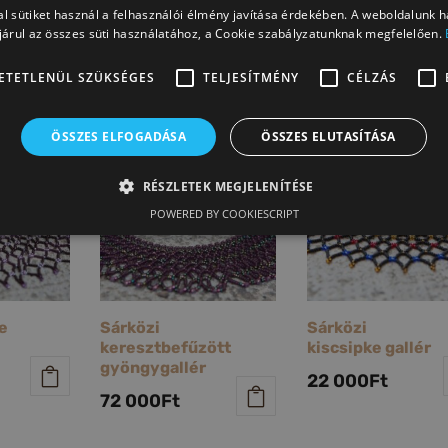
variációk
fülbevaló
l sütiket használ a felhasználói élmény javítása érdekében. A weboldalunk 
árul az összes süti használatához, a Cookie szabályzatunknak megfelelően.
horgas
26 000
Ft
15 400
Ft
ETETLENÜL SZÜKSÉGES
TELJESÍTMÉNY
CÉLZÁS
ÖSSZES ELFOGADÁSA
ÖSSZES ELUTASÍTÁSA
RÉSZLETEK MEGJELENÍTÉSE
POWERED BY COOKIESCRIPT
e
Sárközi
Sárközi
keresztbefűzött
kiscsipke gallér
gyöngygallér
22 000
Ft
72 000
Ft