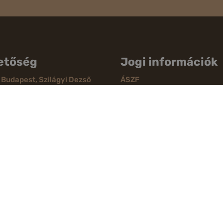
etőség
Jogi információk
 Budapest, Szilágyi Dezső
ÁSZF
Adatvédelmi nyilatkozat
+36 30 070 52 05
Szállítási információk
t
Elállási jog
GYIK