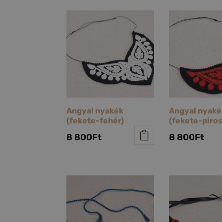
Angyal nyakék
Angyal nyaké
(fekete-fehér)
(fekete-piros
8 800
Ft
8 800
Ft