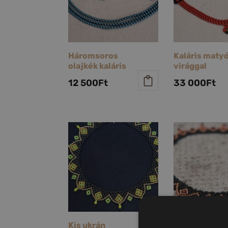
Háromsoros
Kaláris maty
olajkék kaláris
virággal
12 500
Ft
33 000
Ft
Kis ukrán
Kis ukrán