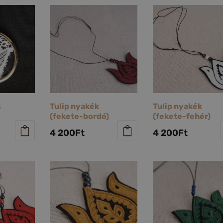
s
Tulip nyakék
Tulip nyakék
(fekete-bordó)
(fekete-fehér)
4 200
Ft
4 200
Ft