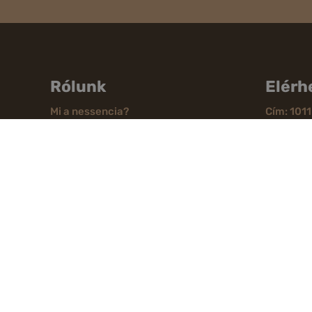
Rólunk
Elérh
Mi a nessencia?
Cím: 1011
tér 6.
NESZ
Telefon: 
Mesterségek Ünnepe
Kapcsola