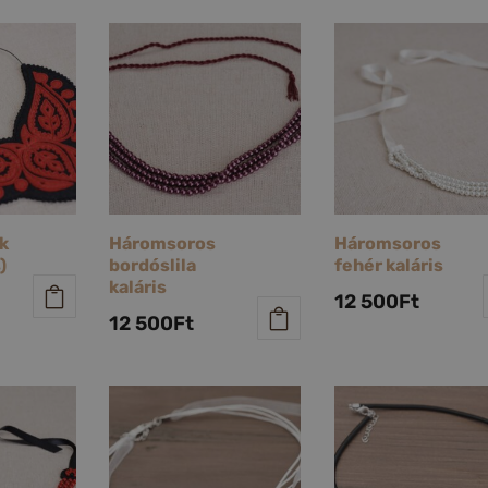
k
Háromsoros
Háromsoros
)
bordóslila
fehér kaláris
kaláris
12 500
Ft
12 500
Ft