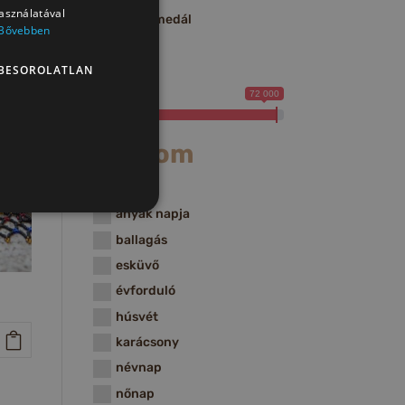
használatával
lánc / medál
Bővebben
Price
BESOROLATLAN
4 200
72 000
Alkalom
advent
anyák napja
ballagás
esküvő
évforduló
húsvét
karácsony
névnap
nőnap