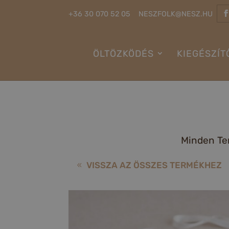
+36 30 070 52 05
NESZFOLK@NESZ.HU
ÖLTÖZKÖDÉS
KIEGÉSZÍT
Minden T
VISSZA AZ ÖSSZES TERMÉKHEZ