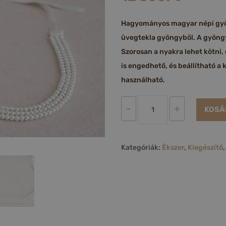
Hagyományos magyar népi gyö
üvegtekla gyöngyből. A gyöng
Szorosan a nyakra lehet kötn
is engedhető, és beállítható a 
használható.
Háromsoros
-
+
KOSÁ
fehér
kaláris
mennyiség
Kategóriák:
Ékszer
,
Kiegészítő