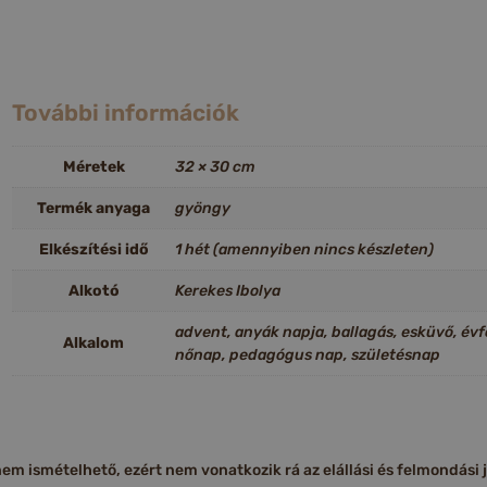
További információk
Méretek
32 × 30 cm
Termék anyaga
gyöngy
Elkészítési idő
1 hét (amennyiben nincs készleten)
Alkotó
Kerekes Ibolya
advent, anyák napja, ballagás, esküvő, év
Alkalom
nőnap, pedagógus nap, születésnap
m ismételhető, ezért nem vonatkozik rá az elállási és felmondási jog