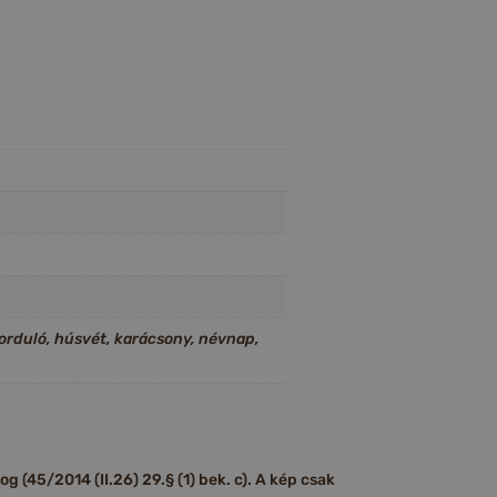
forduló, húsvét, karácsony, névnap,
 (45/2014 (II.26) 29.§ (1) bek. c). A kép csak