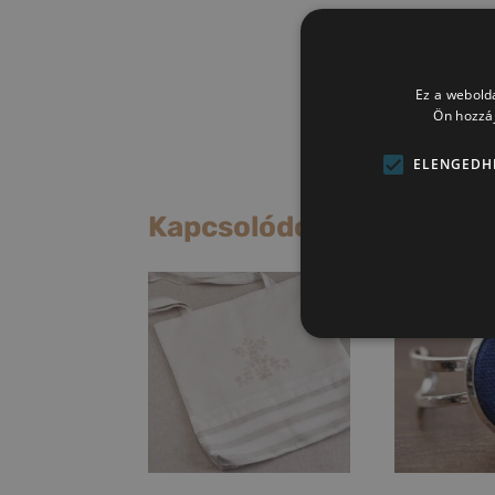
Ez a webolda
Ön hozzáj
ELENGEDH
Kapcsolódó termékek