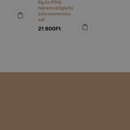
Ég és Föld
háromszögletű
selyemnemez
sál
21 800
Ft