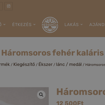
Ő
ÉTKEZÉS
LAKÁS
AJÁND
Háromsoros fehér kaláris
ermék
Kiegészítő
Ékszer
lánc / medál
/
/
/
/ Háromsoros 
Háromsoro
12 500
Ft