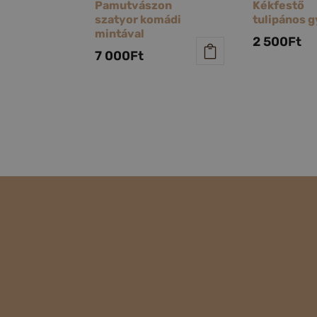
Pamutvászon
Kékfestő
szatyor komádi
tulipános 
mintával
2 500
Ft
7 000
Ft