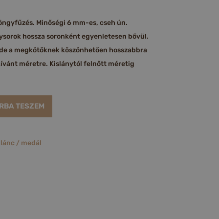
ngyfűzés. Minőségi 6 mm-es, cseh ún.
ysorok hossza soronként egyenletesen bővül.
i, de a megkötőknek köszönhetően hosszabbra
kívánt méretre. Kislánytól felnőtt méretig
RBA TESZEM
,
lánc / medál