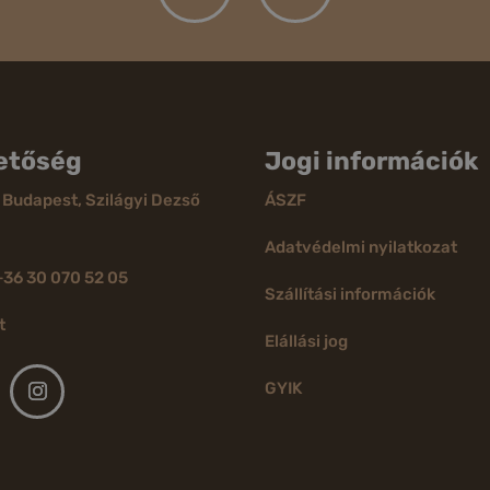
etőség
Jogi információk
 Budapest, Szilágyi Dezső
ÁSZF
Adatvédelmi nyilatkozat
+36 30 070 52 05
Szállítási információk
t
Elállási jog
GYIK