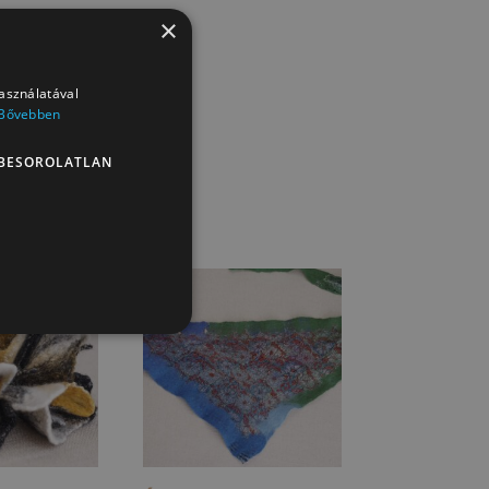
×
használatával
Bővebben
BESOROLATLAN