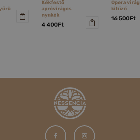
Kékfestő
Opera virág
gyűrű
apróvirágos
kitűző
nyakék
16 500
Ft
4 400
Ft