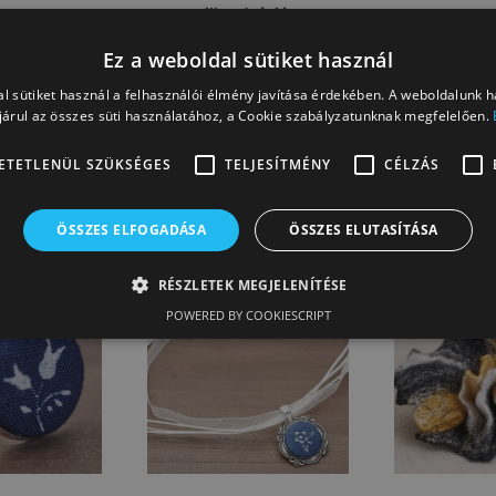
illusztráció.
Ez a weboldal sütiket használ
l sütiket használ a felhasználói élmény javítása érdekében. A weboldalunk 
VISSZA AZ ÖSSZES TERMÉKHEZ
árul az összes süti használatához, a Cookie szabályzatunknak megfelelően.
ETETLENÜL SZÜKSÉGES
TELJESÍTMÉNY
CÉLZÁS
ÖSSZES ELFOGADÁSA
ÖSSZES ELUTASÍTÁSA
RÉSZLETEK MEGJELENÍTÉSE
POWERED BY COOKIESCRIPT