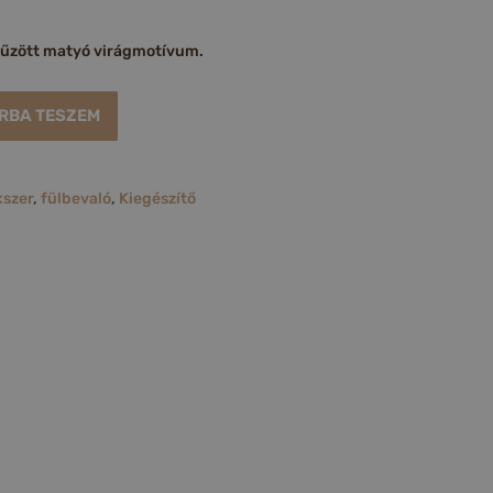
fűzött matyó virágmotívum.
RBA TESZEM
kszer
,
fülbevaló
,
Kiegészítő