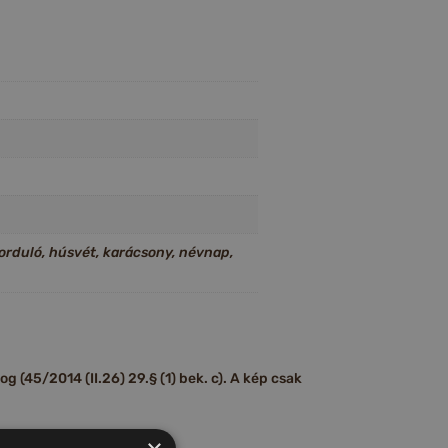
forduló, húsvét, karácsony, névnap,
 (45/2014 (II.26) 29.§ (1) bek. c). A kép csak