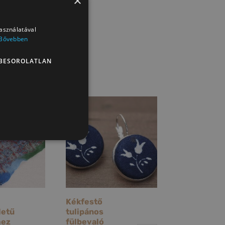
×
használatával
Bővebben
BESOROLATLAN
Kékfestő
letű
tulipános
mez
fülbevaló