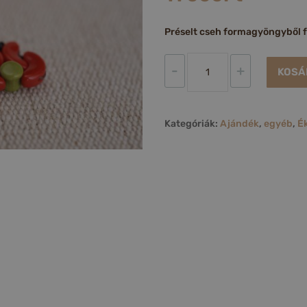
Préselt cseh formagyöngyből 
Matyó
-
+
KOSÁ
virágos
klipsz
mennyiség
Kategóriák:
Ajándék
,
egyéb
,
É