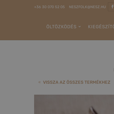
+36 30 070 52 05
NESZFOLK@NESZ.HU
ÖLTÖZKÖDÉS
KIEGÉSZÍT
VISSZA AZ ÖSSZES TERMÉKHEZ