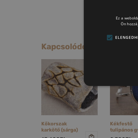
Ez a webolda
Ön hozzáj
ELENGEDH
Kapcsolódó termékek
Kőkorszak
Kékfestő
karkötő (sárga)
tulipános 