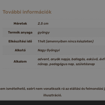
További információk
Méretek
2,5 cm
Termék anyaga
gyöngy
Elkészítési idő
1 hét (amennyiben nincs készleten)
Alkotó
Nagy Gyöngyi
advent, anyák napja, ballagás, esküvő, év
Alkalom
nőnap, pedagógus nap, születésnap
m ismételhető, ezért nem vonatkozik rá az elállási és felmondási jog
illusztráció.