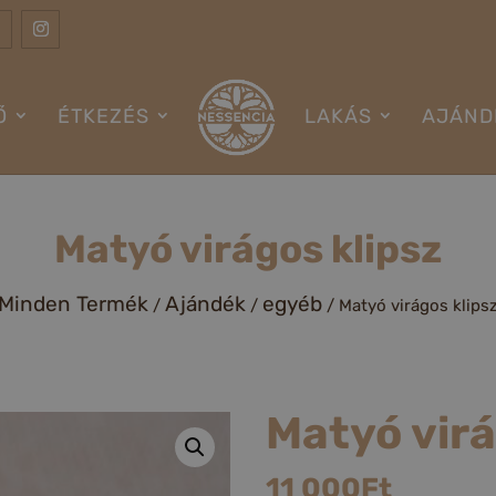
Ő
ÉTKEZÉS
LAKÁS
AJÁND
Matyó virágos klipsz
Minden Termék
Ajándék
egyéb
/
/
/ Matyó virágos klips
Matyó virá
11 000
Ft