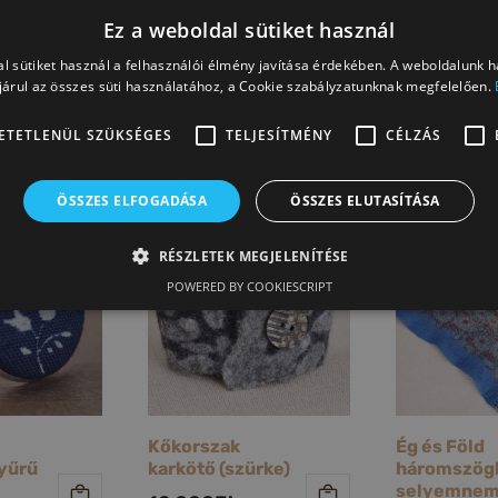
Ez a weboldal sütiket használ
VISSZA AZ ÖSSZES TERMÉKHEZ
l sütiket használ a felhasználói élmény javítása érdekében. A weboldalunk 
árul az összes süti használatához, a Cookie szabályzatunknak megfelelően.
ETETLENÜL SZÜKSÉGES
TELJESÍTMÉNY
CÉLZÁS
ÖSSZES ELFOGADÁSA
ÖSSZES ELUTASÍTÁSA
RÉSZLETEK MEGJELENÍTÉSE
POWERED BY COOKIESCRIPT
Kőkorszak
Ég és Föld
gyűrű
karkötő (szürke)
háromszög
selyemne